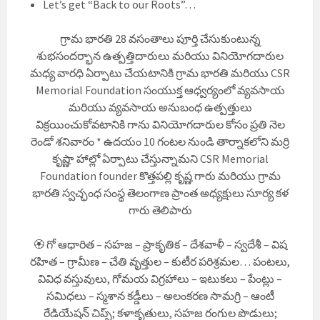
Let’s get “Back to our Roots”…
గ్రామ భారతి 28 వసంతాలు పూర్తి చేసుకుంటున్న
శుభసందర్భాన ఉత్పత్తిదారులు మరియు వినియోగదారుల
మధ్య వారధి ఏర్పాటు చేయటానికి గ్రామ భారతి మరియు CSR
Memorial Foundation సంయుక్త ఆధ్వర్యంలో వ్యవసాయ
మరియు వ్యవసాయ అనుబంధ ఉత్పత్తులు
విక్రయించుకోవటానికి గాను వినియోగదారుల కోసం ప్రతి నెల
రెండో శనివారం * ఉదయం 10 గంటల నుండి తార్నాకలోని మర్రి
కృష్ణా హాల్లో ఏర్పాటు చేస్తున్నామని CSR Memorial
Foundation founder కొత్తపల్లి కృష్ణ గారు మరియు గ్రామ
భారతి స్వచ్ఛంధ సంస్థ తెలంగాణ ప్రాంత అధ్యక్షులు సూర్య కళ
గారు తెలిపారు
🏵️ గో ఆధారిత – సహజ – ప్రాకృతిక – దేశవాళీ – స్వదేశీ – విష
రహిత – గ్రామీణ – చేతి వృత్తుల – కుటీర పరిశ్రమల… పంటలు,
వివిధ వస్తువులు, గోమయ విగ్రహాలు – ఇటుకలు – పేంట్లు –
సమిధలు – స్మశాన కడ్డీలు – అలంకరణ సామగ్రి – ఆంటీ
రేడియేషన్ చిప్స్; కళాకృతులు, సహజ రంగుల పొడులు;