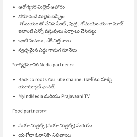
ఆరోగ్యకర మిల్లెట్ ఆహారం
⁠నోరూరించే మిల్లెట్ ఐస్క్రీం
-గోమయం తో చేసిన పేంట్ , పుట్టి , గోమయం యోగా మాట్
ఇలాంటి ఎన్నో వస్తువులు ఏర్పాటు చేసినట్టు
ఇంటి పంటలు , దేశీ విత్తనాలు
స్వచ్ఛమైన ఎద్దు గానుగ నూనెలు
*కార్యక్రమానికి Media partner గా
Back to roots YouTube channel (బాక్ టు రూట్స్
యూట్యూబ్ ఛానల్)
MyIndMedia మరియు Prajavaani TV
Food partnersగా:
నయా మిల్లెట్స్ (నయా మిల్లెట్స్) మరియు
యశోదా ఓర్గానిక్స్ నిలిచాయి