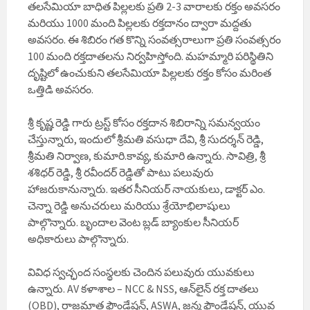
తలసేమియా బాధిత పిల్లలకు ప్రతి 2-3 వారాలకు రక్తం అవసరం
మరియు 1000 మంది పిల్లలకు రక్తదానం ద్వారా మద్దతు
అవసరం. ఈ శిబిరం గత కొన్ని సంవత్సరాలుగా ప్రతి సంవత్సరం
100 మంది రక్తదాతలను నిర్వహిస్తోంది. మహమ్మారి పరిస్థితిని
దృష్టిలో ఉంచుకుని తలసేమియా పిల్లలకు రక్తం కోసం మరింత
ఒత్తిడి అవసరం.
శ్రీ కృష్ణ రెడ్డి గారు ట్రస్ట్ కోసం రక్తదాన శిబిరాన్ని సమన్వయం
చేస్తున్నారు, ఇందులో శ్రీమతి వసుధా దేవి, శ్రీ సుదర్శన్ రెడ్డి,
శ్రీమతి నిర్వాణ, కుమారి.కావ్య, కుమారి ఉన్నారు. సావిత్రి, శ్రీ
శశిధర్ రెడ్డి, శ్రీ రవీందర్ రెడ్డితో పాటు పలువురు
హాజరుకానున్నారు. ఇతర సీనియర్ నాయకులు, డాక్టర్ ఎం.
చెన్నా రెడ్డి అనుచరులు మరియు శ్రేయోభిలాషులు
పాల్గొన్నారు. బృందాల వెంట బ్లడ్ బ్యాంకుల సీనియర్
అధికారులు పాల్గొన్నారు.
వివిధ స్వచ్ఛంద సంస్థలకు చెందిన పలువురు యువకులు
ఉన్నారు. AV కళాశాల – NCC & NSS, ఆన్‌లైన్ రక్త దాతలు
(OBD), రాజమాత ఫౌండేషన్, ASWA, జన్మ ఫౌండేషన్, యువ