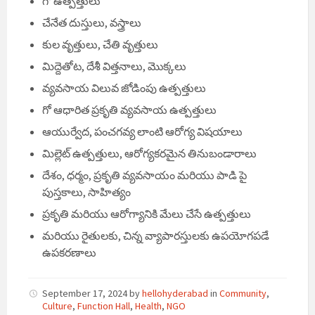
గో ఉత్పత్తులు
చేనేత దుస్తులు, వస్త్రాలు
కుల వృత్తులు, చేతి వృత్తులు
మిద్దెతోట, దేశీ విత్తనాలు, మొక్కలు
వ్యవసాయ విలువ జోడింపు ఉత్పత్తులు
గో ఆధారిత ప్రకృతి వ్యవసాయ ఉత్పత్తులు
ఆయుర్వేద, పంచగవ్య లాంటి ఆరోగ్య విషయాలు
మిల్లెట్ ఉత్పత్తులు, ఆరోగ్యకరమైన తినుబండారాలు
దేశం, ధర్మం, ప్రకృతి వ్యవసాయం మరియు పాడి పై
పుస్తకాలు, సాహిత్యం
ప్రకృతి మరియు ఆరోగ్యానికి మేలు చేసే ఉత్పత్తులు
మరియు రైతులకు, చిన్న వ్యాపారస్తులకు ఉపయోగపడే
ఉపకరణాలు
September 17, 2024
by
hellohyderabad
in
Community
,
Culture
,
Function Hall
,
Health
,
NGO