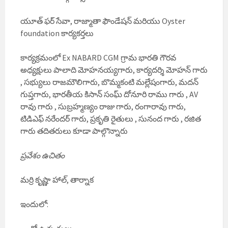
యూత్ ఫర్ సేవా, రాజ్మాతా ఫౌండేషన్ మరియు Oyster
foundation కార్యకర్తలు
కార్యక్రమంలో Ex NABARD CGM గ్రామ భారతి గౌరవ
అధ్యక్షులు పాలాది మోహనయ్యగారు, కార్యదర్శి మోహన్ గారు
, సభ్యులు రాజమౌలిగారు, బొమ్మకంటి మల్లేషంగారు, మదన్
గుప్తగారు, భారతీయ కిసాన్ సంఘ్ దోనూరి రాము గారు , AV
రావు గారు , సుబ్రహ్మణ్యం రాజు గారు, రంగారావు గారు,
టిడిఎఫ్ నరేందర్ గారు, ప్రకృతి రైతులు , సునంద గారు , రజిత
గారు తదితరులు కూడా పాల్గొన్నారు
ప్రవేశం ఉచితం
మర్రి కృష్ణా హాల్, తార్నాక
ఇందులో: