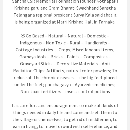
Santha CSR Memorial Foundation founder Kothapalli
Krishna garu and Gram Bharati Swachhand Sanstha
Telangana regional president Surya Kala said that it
is being organized at Marri Krishna Hall in Tarnaka.
🏵️ Go Based – Natural – Natural – Domestic –
Indigenous – Non Toxic – Rural – Handicrafts –
Cottage Industries… Crops, Miscellaneous Items,
Gomaya Idols – Bricks – Paints – Composites –
Graveyard Sticks – Decorative Materials – Anti
Radiation Chips; Artifacts, natural color powders; To
reduce all the chronic diseases… the big feet placed
under the feet; panchagavya – Ayurvedic medicines;
Non-toxic fertilizers – insect control potions
It is an effort and encouragement to make all kinds of
things needed in daily life and come and sell them to
the villagers themselves, to get rid of middlemen, to
earn a living, to move forward with self-reliance, and