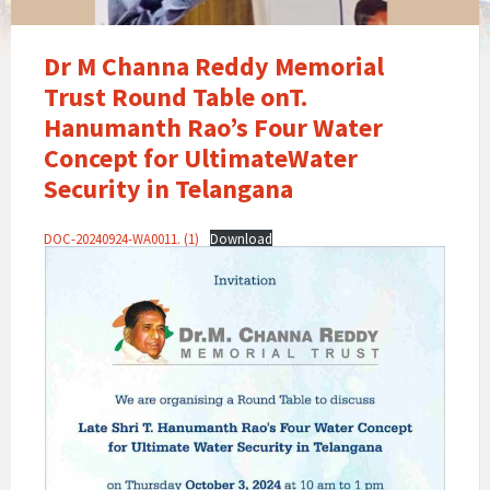
Concept
for
UltimateWater
Dr M Channa Reddy Memorial
Security
Trust Round Table onT.
in
Hanumanth Rao’s Four Water
Telangana
Concept for UltimateWater
Security in Telangana
DOC-20240924-WA0011. (1)
Download