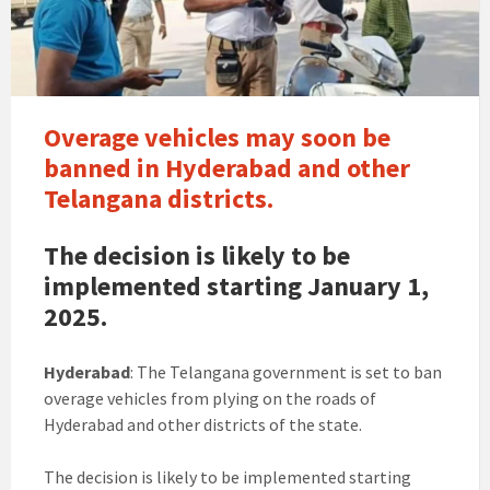
soon
be
banned
in
Hyderabad
Overage vehicles may soon be
and
banned in Hyderabad and other
other
Telangana districts.
Telangana
districts.
The decision is likely to be
implemented starting January 1,
2025.
Hyderabad
: The Telangana government is set to ban
overage vehicles from plying on the roads of
Hyderabad and other districts of the state.
The decision is likely to be implemented starting