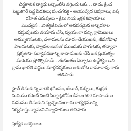
దీర్ఘకాలిక వ్యాధులన్నింటినీ తగ్గించుటకు… పాదం క్రింద
పెట్టుకొనే పెద్ద పిడకలు; పంచగవ్య – ఆయుర్వేద ఔషధాలు; విష
రహిత ఎరువులు – క్రిమి నియంత్రక కషాయాలు
మొదలైన…నిత్యజీవితంలో అవసరమైన అన్నిరకాల
వస్తువులను తయారు చేసి, స్వయంగా వచ్చి గ్రామీణులు
అమ్ముకొనుటకు, దళారులను దూరం చేయుటకు, జీవనోపాధి
పొందుటకు, స్వావలంబనతో ముందుకు సాగుటకు, తద్వారా
ప్రకృతిని- పర్యావరణాన్ని కాపాడుటకు చేసే ఒక ప్రయత్నం
మరియు ప్రోత్సాహమే…ఈసంతల ఏర్పాటు ఉద్దేశ్యం అని
గ్రామ భారతి పెద్ధలు మార్గదర్శకులు ఆకుతోట రామారావు గారు
తెలిపారు
స్టాల్ తీసుకున్న వారికి భోజనం, టేబుల్, కుర్చీలు, శుభ్రత
మరియు కరెంట్ వంటి ఏర్పాట్లకోసం కేవలం 500 రూపాయల
రుసుము తీసుకుని స్వచ్ఛందంగా ఈ కార్యక్రమాన్ని
నిర్వహిస్తున్నామని నిర్వాహకులు తెలిపారు
ప్రత్యేక ఆకర్షణలు: