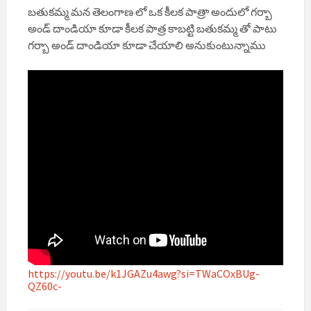
బతుకమ్మ మన తెలంగాణ లో ఒక కీలక పాత్రా అందులో గర్బా
అండ్ దాండియా కూడా కీలక పాత్ర కాబట్టి బతుకమ్మ తో పాటు
గర్బా అండ్ దాండియా కూడా చేయాలి అనుకుంటున్నాము
https://youtu.be/k1JGAZu4awg?si=TWaCOxBUg-
QZ60c-