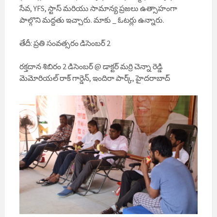
సేవ, YFS, స్టాస్ మరియు సామాన్య ప్రజలు ఉత్సాహంగా
పాల్గొని మద్దతు ఇచ్చారు. మాకు _ ఓటర్లు ఉన్నారు.
తేదీ: ప్రతి సంవత్సరం డిసెంబర్ 2
రక్తదాన శిబిరం 2 డిసెంబర్ @ డాక్టర్ మర్రి చెన్నా రెడ్డి
మెమోరియల్ రాక్ గార్డెన్, ఇందిరా పార్క్, హైదరాబాద్