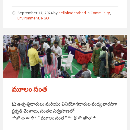
September 17, 2024
by
hellohyderabad
in
Community
,
Environment
,
NGO
మూలం సంత
🎡 ఉత్పత్తిదారులు మరియు వినియోగదారుల మధ్య వారధిగా
ప్రకృతి మేళాలు, సంతల నిర్వహణలో
🌱🌾🍚🍛🍦* ” మూలం సంత ” “* 🪴🌽 🐝🍆🍅