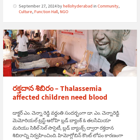
September 27, 2024
by
hellohyderabad
in
Community
,
Culture
,
Function Hall
,
NGO
రక్తదాన శిబిరం – Thalassemia
affected children need blood
డాక్టర్ ఎం. చెన్నా రెడ్డి వర్ధంతి సందర్భంగా డా. ఎం. చెన్నారెడ్డి
మెమోరియల్ ట్రస్ట్ ఆరోహి బ్లడ్ బ్యాంక్ & తలసేమియా
మరియు సికిల్ సెల్ సొసైటీ, బ్లడ్ బ్యాంక్స్ ద్వారా రక్తదాన
శిబిరాన్ని నిర్వహించింది. హిమోగ్లోబిన్ కౌంట్ లోపం కారణంగా