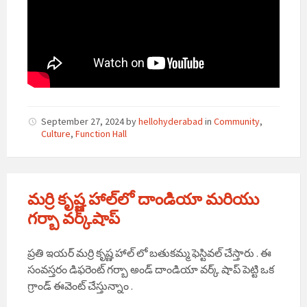
September 27, 2024
by
hellohyderabad
in
Community
,
Culture
,
Function Hall
మర్రి కృష్ణ హాల్‌లో దాండియా మరియు
గర్బా వర్క్‌షాప్
ప్రతి ఇయర్ మర్రి కృష్ణ హాల్ లో బతుకమ్మ ఫెస్టివల్ చేస్తారు . ఈ
సంవస్తరం డిఫరెంట్ గర్బా అండ్ దాండియా వర్క్ షాప్ పెట్టి ఒక
గ్రాండ్ ఈవెంట్ చేస్తున్నాం .