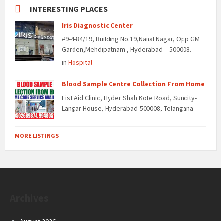
INTERESTING PLACES
Iris Diagnostic Center
#9-4-84/19, Building No.19,Nanal Nagar, Opp GM
Garden,Mehdipatnam , Hyderabad – 500008.
in
Hospital
Blood Sample Centre Collection From Home
Fist Aid Clinic, Hyder Shah Kote Road, Suncity-
Langar House, Hyderabad-500008, Telangana
MORE LISTINGS
Archives