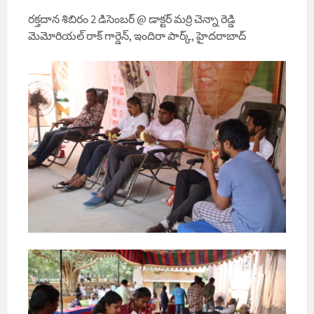
రక్తదాన శిబిరం 2 డిసెంబర్ @ డాక్టర్ మర్రి చెన్నా రెడ్డి
మెమోరియల్ రాక్ గార్డెన్, ఇందిరా పార్క్, హైదరాబాద్