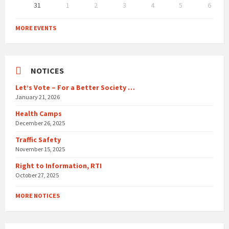
31
1
2
3
4
5
6
Back
to
MORE EVENTS
calendar
days
NOTICES
Let’s Vote – For a Better Society …
January 21, 2026
Health Camps
December 26, 2025
Traffic Safety
November 15, 2025
Right to Information, RTI
October 27, 2025
MORE NOTICES