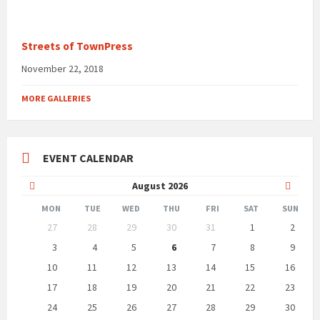
Streets of TownPress
November 22, 2018
MORE GALLERIES
EVENT CALENDAR
Previous
Next
August
2026
Month
Month
MON
TUE
WED
THU
FRI
SAT
SUN
Skip
27
28
29
30
31
1
2
calendar
days
3
4
5
6
7
8
9
10
11
12
13
14
15
16
17
18
19
20
21
22
23
24
25
26
27
28
29
30