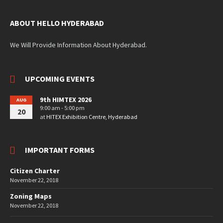
ABOUT HELLO HYDERABAD
We Will Provide Information About Hyderabad.
UPCOMING EVENTS
9th HIMTEX 2026
AUG
9:00 am - 5:00 pm
20
at
HITEX Exhibition Centre, Hyderabad
IMPORTANT FORMS
Citizen Charter
November 22, 2018
Zoning Maps
November 22, 2018