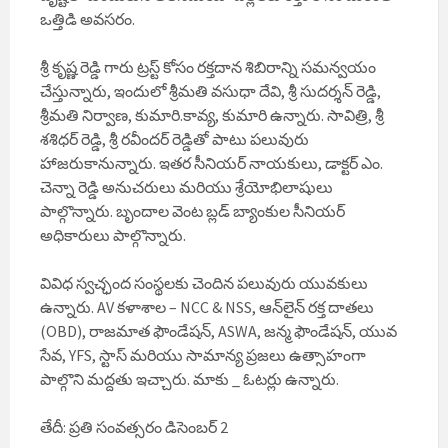
ఒత్తిడి అవసరం.
శ్రీ కృష్ణ రెడ్డి గారు ట్రస్ట్ కోసం రక్తదాన శిబిరాన్ని సమన్వయం
చేస్తున్నారు, ఇందులో శ్రీమతి వసుధా దేవి, శ్రీ సుదర్శన్ రెడ్డి,
శ్రీమతి నిర్వాణ, కుమారి.కావ్య, కుమారి ఉన్నారు. సావిత్రి, శ్రీ
శశిధర్ రెడ్డి, శ్రీ రవీందర్ రెడ్డితో పాటు పలువురు
హాజరుకానున్నారు. ఇతర సీనియర్ నాయకులు, డాక్టర్ ఎం.
చెన్నా రెడ్డి అనుచరులు మరియు శ్రేయోభిలాషులు
పాల్గొన్నారు. బృందాల వెంట బ్లడ్ బ్యాంకుల సీనియర్
అధికారులు పాల్గొన్నారు.
వివిధ స్వచ్ఛంద సంస్థలకు చెందిన పలువురు యువకులు
ఉన్నారు. AV కళాశాల – NCC & NSS, ఆన్‌లైన్ రక్త దాతలు
(OBD), రాజమాత ఫౌండేషన్, ASWA, జన్మ ఫౌండేషన్, యువ
సేవ, YFS, స్టాస్ మరియు సామాన్య ప్రజలు ఉత్సాహంగా
పాల్గొని మద్దతు ఇచ్చారు. మాకు _ ఓటర్లు ఉన్నారు.
తేదీ: ప్రతి సంవత్సరం డిసెంబర్ 2