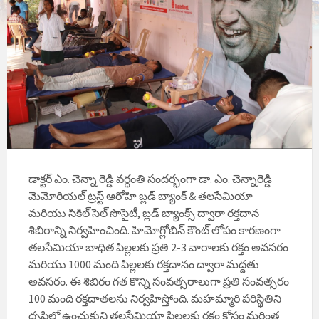
డాక్టర్ ఎం. చెన్నా రెడ్డి వర్ధంతి సందర్భంగా డా. ఎం. చెన్నారెడ్డి
మెమోరియల్ ట్రస్ట్ ఆరోహి బ్లడ్ బ్యాంక్ & తలసేమియా
మరియు సికిల్ సెల్ సొసైటీ, బ్లడ్ బ్యాంక్స్ ద్వారా రక్తదాన
శిబిరాన్ని నిర్వహించింది. హిమోగ్లోబిన్ కౌంట్ లోపం కారణంగా
తలసేమియా బాధిత పిల్లలకు ప్రతి 2-3 వారాలకు రక్తం అవసరం
మరియు 1000 మంది పిల్లలకు రక్తదానం ద్వారా మద్దతు
అవసరం. ఈ శిబిరం గత కొన్ని సంవత్సరాలుగా ప్రతి సంవత్సరం
100 మంది రక్తదాతలను నిర్వహిస్తోంది. మహమ్మారి పరిస్థితిని
దృష్టిలో ఉంచుకుని తలసేమియా పిల్లలకు రక్తం కోసం మరింత