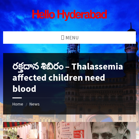
Skip
Skip
Skip
Skip
to
to
to
to
content
left
right
footer
sidebar
sidebar
MENU
రక్తదాన శిబిరం – Thalassemia
affected children need
blood
Home
News
/