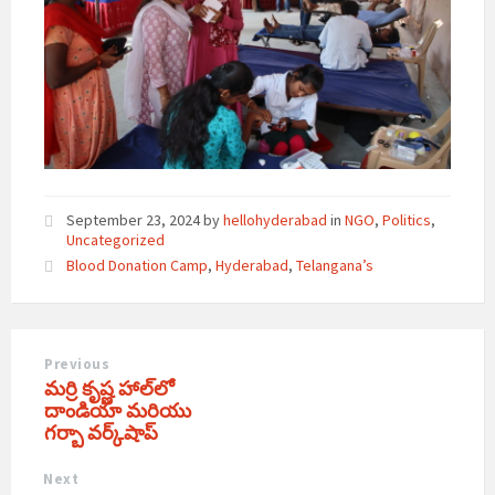
September 23, 2024
by
hellohyderabad
in
NGO
,
Politics
,
Uncategorized
Blood Donation Camp
,
Hyderabad
,
Telangana’s
Previous
మర్రి కృష్ణ హాల్‌లో
దాండియా మరియు
గర్బా వర్క్‌షాప్
Next