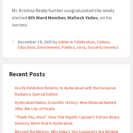
Mr. Krishna Reddy further congratulated the newly
elected
6th Ward Member, Mallesh Yadav
, on his
success.
December 19, 2025
by
Admin
in
Celebration
,
Culture
,
Education
,
Environment
,
Politics
,
seva
,
Social-Economics
Recent Posts
Hi-Life Exhibition Returns to Hyderabad with the Exclusive
Radiance Special Edition
Hyderabad Makes Scientific History: New Material Named
After the City of Pearls
“Thank You, Anna”: How One Rapido Captain’s Extraordinary
Honesty Went Viral in Hyderabad
Beyond the Metros: Why India’s Top Couturiers Are Betting