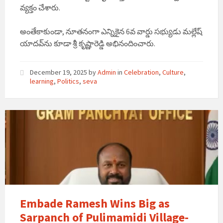
వ్యక్తం చేశారు.
అంతేకాకుండా, నూతనంగా ఎన్నికైన 6వ వార్డు సభ్యుడు మల్లేష్
యాదవ్‌ను కూడా శ్రీ కృష్ణారెడ్డి అభినందించారు.
December 19, 2025
by
Admin
in
Celebration
,
Culture
,
learning
,
Politics
,
seva
Embade Ramesh Wins Big as
Sarpanch of Pulimamidi Village-