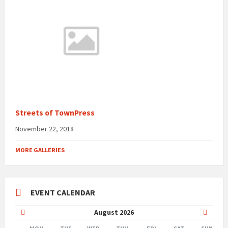
Streets of TownPress
November 22, 2018
MORE GALLERIES
EVENT CALENDAR
Previous
Next
August
2026
Month
Month