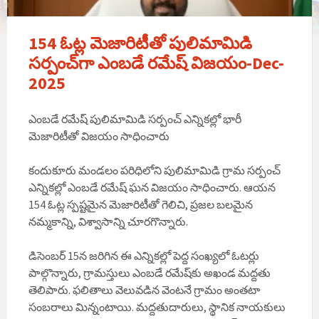
154 ఓట్ల మెజారిటీతో పులిమామిడి
సర్పంచ్‌గా ఎంబడే రమేష్ విజయం-Dec-
2025
ఎంబడే రమేష్ పులిమామిడి సర్పంచ్ ఎన్నికల్లో భారీ
మెజారిటీతో విజయం సాధించారు
కందుకూరు మండలం పరిధిలోని పులిమామిడి గ్రామ సర్పంచ్
ఎన్నికల్లో ఎంబడే రమేష్ ఘన విజయం సాధించారు. ఆయన
154 ఓట్ల స్పష్టమైన మెజారిటీతో గెలిచి, ప్రజల బలమైన
నమ్మకాన్ని, విశ్వాసాన్ని చూరగొన్నారు.
డిసెంబర్ 15న జరిగిన ఈ ఎన్నికల్లో పెద్ద సంఖ్యలో ఓటర్లు
పాల్గొన్నారు, గ్రామస్తులు ఎంబడే రమేష్‌కు అఖండ మద్దతు
తెలిపారు. ఫలితాలు వెలువడిన వెంటనే గ్రామం అంతటా
సంబరాలు మిన్నంటాయి. మద్దతుదారులు, స్థానిక నాయకులు