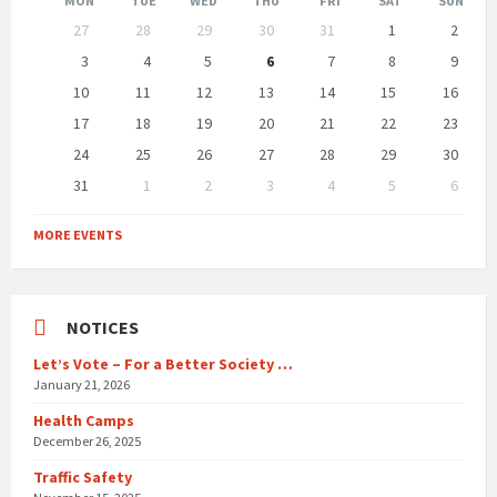
MON
TUE
WED
THU
FRI
SAT
SUN
Skip
27
28
29
30
31
1
2
calendar
days
3
4
5
6
7
8
9
10
11
12
13
14
15
16
17
18
19
20
21
22
23
24
25
26
27
28
29
30
31
1
2
3
4
5
6
Back
to
MORE EVENTS
calendar
days
NOTICES
Let’s Vote – For a Better Society …
January 21, 2026
Health Camps
December 26, 2025
Traffic Safety