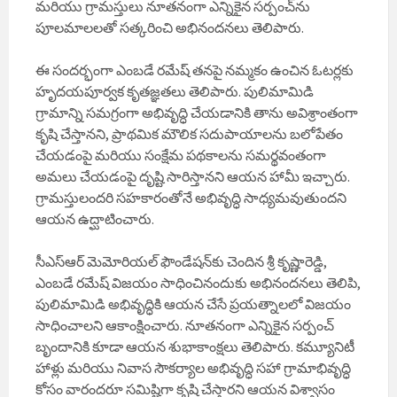
మరియు గ్రామస్తులు నూతనంగా ఎన్నికైన సర్పంచ్‌ను
పూలమాలలతో సత్కరించి అభినందనలు తెలిపారు.
ఈ సందర్భంగా ఎంబడే రమేష్ తనపై నమ్మకం ఉంచిన ఓటర్లకు
హృదయపూర్వక కృతజ్ఞతలు తెలిపారు. పులిమామిడి
గ్రామాన్ని సమగ్రంగా అభివృద్ధి చేయడానికి తాను అవిశ్రాంతంగా
కృషి చేస్తానని, ప్రాథమిక మౌలిక సదుపాయాలను బలోపేతం
చేయడంపై మరియు సంక్షేమ పథకాలను సమర్థవంతంగా
అమలు చేయడంపై దృష్టి సారిస్తానని ఆయన హామీ ఇచ్చారు.
గ్రామస్తులందరి సహకారంతోనే అభివృద్ధి సాధ్యమవుతుందని
ఆయన ఉద్ఘాటించారు.
సీఎస్ఆర్ మెమోరియల్ ఫౌండేషన్‌కు చెందిన శ్రీ కృష్ణారెడ్డి,
ఎంబడే రమేష్ విజయం సాధించినందుకు అభినందనలు తెలిపి,
పులిమామిడి అభివృద్ధికి ఆయన చేసే ప్రయత్నాలలో విజయం
సాధించాలని ఆకాంక్షించారు. నూతనంగా ఎన్నికైన సర్పంచ్
బృందానికి కూడా ఆయన శుభాకాంక్షలు తెలిపారు. కమ్యూనిటీ
హాళ్లు మరియు నివాస సౌకర్యాల అభివృద్ధి సహా గ్రామాభివృద్ధి
కోసం వారందరూ సమిష్టిగా కృషి చేస్తారని ఆయన విశ్వాసం