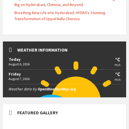
Big on Hyderabad, Chennai, and Beyond
Breathing New Life into Hyderabad: HYDRA’s Stunning
Transformation of Uppal Nalla Cheruvu
WEATHER INFORMATION
°C
Today
August 6, 2026
m/s
°C
Friday
August 7, 2026
m/s
Weather data by
OpenWeatherMap.org
FEATURED GALLERY