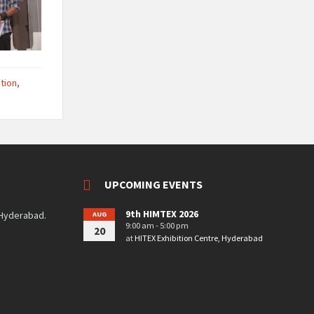
tion
,
UPCOMING EVENTS
9th HIMTEX 2026
 Hyderabad.
AUG
9:00 am - 5:00 pm
20
at
HITEX Exhibition Centre, Hyderabad