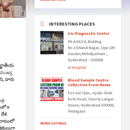
INTERESTING PLACES
Iris Diagnostic Center
#9-4-84/19, Building
No.19,Nanal Nagar, Opp GM
Garden,Mehdipatnam ,
Hyderabad – 500008.
్జాతీయ
in
Hospital
ి ముఖ్య
ని, వారు
Blood Sample Centre
Collection From Home
Fist Aid Clinic, Hyder Shah
Kote Road, Suncity-Langar
త్ర
House, Hyderabad-500008,
లులో 9
Telangana
 దేశ
పోరాటంలో
MORE LISTINGS
ేశకులుగా