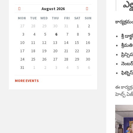
ఎల్
Previous
Next
August
2026
Month
Month
MON
TUE
WED
THU
FRI
SAT
SUN
కార్యక్రమ
Skip
27
28
29
30
31
1
2
calendar
days
3
4
5
6
7
8
9
శ్రీ డ
10
11
12
13
14
15
16
శ్రీమత
17
18
19
20
21
22
23
ప్రిన్స
24
25
26
27
28
29
30
నెంబర్
31
1
2
3
4
5
6
ఫిట్నెస
Back
to
MORE EVENTS
calendar
ఈ కార్యక
days
హెల్ప్ ఏ