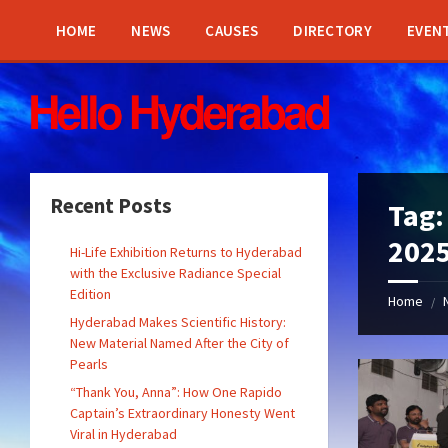
Skip
Skip
Skip
Skip
to
to
to
to
HOME
NEWS
CAUSES
DIRECTORY
EVEN
content
left
right
footer
sidebar
sidebar
Recent Posts
Tag
2025
Hi-Life Exhibition Returns to Hyderabad
with the Exclusive Radiance Special
Edition
Home
/
Hyderabad Makes Scientific History:
New Material Named After the City of
Pearls
“Thank You, Anna”: How One Rapido
Captain’s Extraordinary Honesty Went
Viral in Hyderabad