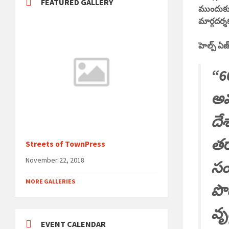
FEATURED GALLERY
ముందుకు
మార్గదర్శ
హెల్ప్ ఏజ
“6
అవ
దేశ
తర
Streets of TownPress
November 22, 2018
సం
MORE GALLERIES
పొ
వృ
EVENT CALENDAR