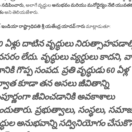
 నడిపించారు
, అలాగే వృద్ధుల
అనుభవం మరియు మనోధైర్యం నేటి యువతక
కం
అని తెలియజేశారు.
్ ఇండియా రాష్ట్రాధిపతి శ్రీ యతేంద్ర యాదవ్ గారు
మాట్లాడుతూ:
0 ఏళ్లు దాటిన వృద్ధులు నిరుత్సాహపడాల
సరం లేదు. వృద్ధులు వ్యర్ధులు కాదని, వ
ానికి గొప్ప సంపద. ప్రతి వృద్ధుడు 60 ఏళ్ల
్వాత కూడా తన అసలు జీవితాన్ని
పూర్ణంగా జీవించడానికి అవకాశాలు
ందుతారు. ప్రభుత్వాలు, సంస్థలు, సమా
ద్ధుల అనుభవాన్ని సద్వినియోగం చేసుకొన