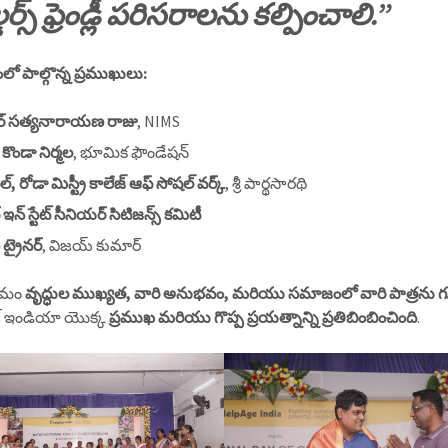
డర్స్ ఫ్రెండ్లీ పరిసరాలను కల్పించాలి.”
ంలో పాల్గొన్న ప్రముఖులు:
ాక్టర్ సత్యనారాయణ రాజు
, NIMS
ి కొండా నిర్మల
, భూమిక ఫౌండేషన్
ిపల్, రోడా మిస్ట్రీ కాలేజ్ ఆఫ్ సోషల్ వర్క్
, శ్రీ పార్థసారథి
 ఇన్ స్టేట్ సీనియర్ సిటిజన్స్ కమిటీ
్ ట్రైనర్
, విజయ్ కుమార్
్రమం
వృద్ధుల ముఖ్యత, వారి అనుభవం, మరియు సమాజంలో వారి పాత్రను గుర్
జ్ ఇండియా యొక్క
ప్రముఖ మరియు గొప్ప ప్రయత్నాన్ని ప్రతిబింబించింది
.