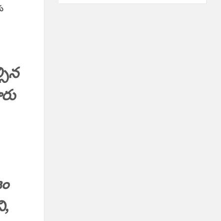
ు
్సిన
ారు
జం
ి,