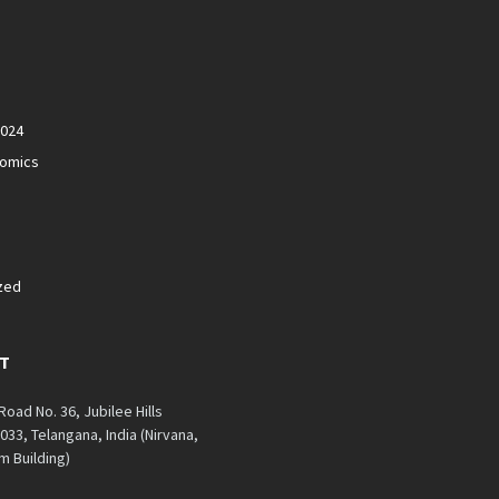
2024
nomics
zed
T
 Road No. 36, Jubilee Hills
33, Telangana, India (Nirvana,
 Building)