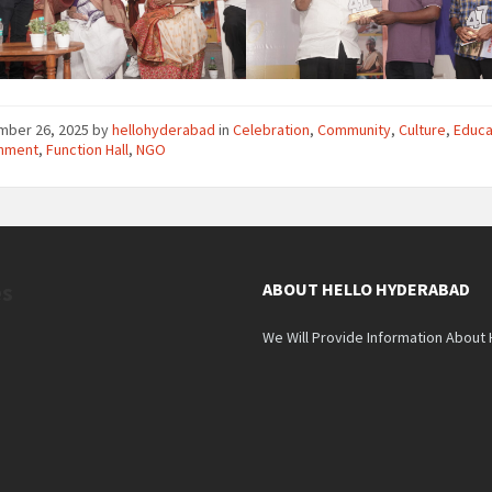
mber 26, 2025
by
hellohyderabad
in
Celebration
,
Community
,
Culture
,
Educa
onment
,
Function Hall
,
NGO
es
ABOUT HELLO HYDERABAD
We Will Provide Information About