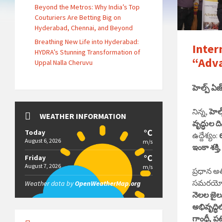
Beyond the Metros: Why India’s Top
Couturiers Are Betting Big on
Hyderabad, Chennai, and Beyond
Breathing New Life into Hyderabad:
Inter
HYDRA’s Stunning Transformation of
“Adva
Uppal Nalla Cheruvu
హెల్ప్ ఏజ
నిన్న,
హెల
WEATHER INFORMATION
వృద్ధుల ద
°C
Today
ఉద్దేశ్యం:
August 6, 2026
m/s
ఇంకా శక్త
°C
Friday
August 7, 2026
m/s
ప్రధాన అ
సమరయోధ
Weather data by
OpenWeatherMap.org
నెలల జైలు
అభివృద్ధ
గాంధీ, ప