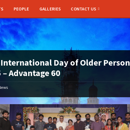
TS
PEOPLE
GALLERIES
CONTACT US
:
International Day of Older Person
 – Advantage 60
News