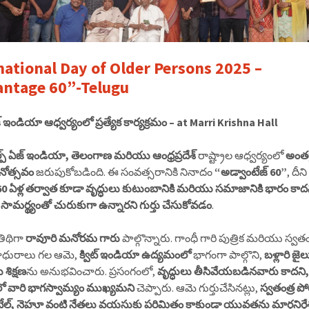
national Day of Older Persons 2025 –
ntage 60”-Telugu
్ ఇండియా ఆధ్వర్యంలో ప్రత్యేక కార్యక్రమం – at Marri Krishna Hall
్ప్ ఏజ్ ఇండియా, తెలంగాణ మరియు ఆంధ్రప్రదేశ్
రాష్ట్రాల ఆధ్వర్యంలో
అంతర
ినోత్సవం
జరుపుకోబడింది. ఈ సంవత్సరానికి నినాదం
“అడ్వాంటేజ్ 60”
, దీన
60 ఏళ్ల తర్వాత కూడా వృద్ధులు కుటుంబానికి మరియు సమాజానికి భారం కాద
ి, సామర్థ్యంతో చురుకుగా ఉన్నారని గుర్తు చేసుకోవడం
.
తిథిగా
రావూరి మనోరమ గారు
పాల్గొన్నారు. గాంధీ గారి పుత్రిక మరియు స్వతం
ురాలు గల ఆమె,
క్విట్ ఇండియా ఉద్యమంలో
భాగంగా పాల్గొని,
బళ్లారి జై
 శిక్షణ
ను అనుభవించారు. ప్రసంగంలో,
వృద్ధులు తీసివేయబడినవారు కాదని,
ిలో వారి భాగస్వామ్యం ముఖ్యమని
చెప్పారు. ఆమె గుర్తుచేసినట్లు,
స్వతంత్ర 
టేల్, నెహ్రూ వంటి నేతలు వయసుకు పరిమితం కాకుండా యువతను మార్గనిర్ద