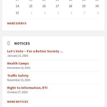
24
25
26
27
28
29
30
31
1
2
3
4
5
6
Back
to
MORE EVENTS
calendar
days
NOTICES
Let’s Vote – For a Better Society …
January 21, 2026
Health Camps
December 26, 2025
Traffic Safety
November 15, 2025
Right to Information, RTI
October 27, 2025
MORE NOTICES