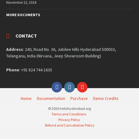
November 22, 2018
MORE DOCUMENTS
CONTACT
Address
: 240, Road No. 36, Jubilee Hills Hyderabad 500033,
Telangana, India (Nirvana, Jeep Showroom Building)
Phone
: +91 824 744 1635
Facebook
Instagram
YouTube
Home
Documentation
Purchase
Demo Credits
© 2026 hellohyderabad.org
Terms and Conditions
Privacy Policy
Refund and Cancellation Policy