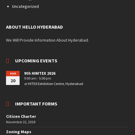
Uncategorized
ABOUT HELLO HYDERABAD
We Will Provide Information About Hyderabad.
UPCOMING EVENTS
9th HIMTEX 2026
AUG
9:00 am - 5:00 pm
20
at
HITEX Exhibition Centre, Hyderabad
IMPORTANT FORMS
Citizen Charter
November 22, 2018
Zoning Maps