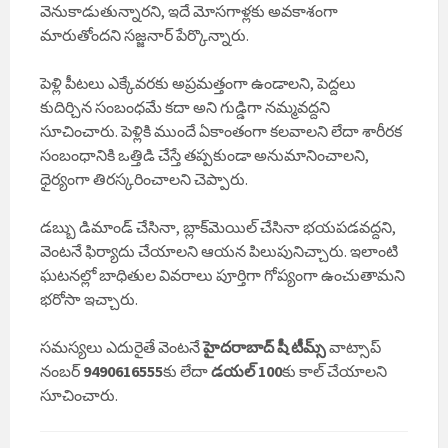
వెనుకాడుతున్నారని, ఇదే మోసగాళ్లకు అవకాశంగా
మారుతోందని సజ్జనార్ పేర్కొన్నారు.
పెళ్లి పీటలు ఎక్కేవరకు అప్రమత్తంగా ఉండాలని, పెద్దలు
కుదిర్చిన సంబంధమే కదా అని గుడ్డిగా నమ్మవద్దని
సూచించారు. పెళ్లికి ముందే ఏకాంతంగా కలవాలని లేదా శారీరక
సంబంధానికి ఒత్తిడి చేస్తే తప్పకుండా అనుమానించాలని,
ధైర్యంగా తిరస్కరించాలని చెప్పారు.
డబ్బు డిమాండ్ చేసినా, బ్లాక్‌మెయిల్ చేసినా భయపడవద్దని,
వెంటనే ఫిర్యాదు చేయాలని ఆయన పిలుపునిచ్చారు. ఇలాంటి
ఘటనల్లో బాధితుల వివరాలు పూర్తిగా గోప్యంగా ఉంచుతామని
భరోసా ఇచ్చారు.
సమస్యలు ఎదురైతే వెంటనే
హైదరాబాద్ షీ టీమ్స్
వాట్సాప్
నంబర్
9490616555
కు లేదా
డయల్ 100
కు కాల్ చేయాలని
సూచించారు.