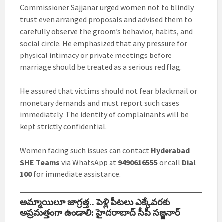
Commissioner Sajjanar urged women not to blindly
trust even arranged proposals and advised them to
carefully observe the groom’s behavior, habits, and
social circle. He emphasized that any pressure for
physical intimacy or private meetings before
marriage should be treated as a serious red flag.
He assured that victims should not fear blackmail or
monetary demands and must report such cases
immediately. The identity of complainants will be
kept strictly confidential.
Women facing such issues can contact
Hyderabad
SHE Teams
via WhatsApp at
9490616555
or call
Dial
100
for immediate assistance.
అమ్మాయిలూ జాగ్రత్త.. పెళ్లి పీటలు ఎక్కేవరకు
అప్రమత్తంగా ఉండాలి: హైదరాబాద్ సీపీ సజ్జనార్