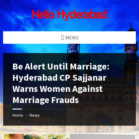
Skip
Skip
Skip
Skip
to
to
to
to
content
left
right
footer
sidebar
sidebar
MENU
Be Alert Until Marriage:
Hyderabad CP Sajjanar
Warns Women Against
Marriage Frauds
Home
News
/