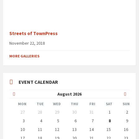
Streets of TownPress
November 22, 2018
MORE GALLERIES
EVENT CALENDAR
Previous
Next
August
2026
Month
Month
MON
TUE
WED
THU
FRI
SAT
SUN
Skip
27
28
29
30
31
1
2
calendar
days
3
4
5
6
7
8
9
10
11
12
13
14
15
16
17
18
19
20
21
22
23