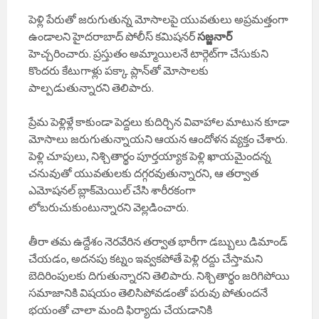
పెళ్లి పేరుతో జరుగుతున్న మోసాలపై యువతులు అప్రమత్తంగా
ఉండాలని హైదరాబాద్ పోలీస్ కమిషనర్
సజ్జనార్
హెచ్చరించారు. ప్రస్తుతం అమ్మాయిలనే టార్గెట్‌గా చేసుకుని
కొందరు కేటుగాళ్లు పక్కా ప్లాన్‌తో మోసాలకు
పాల్పడుతున్నారని తెలిపారు.
ప్రేమ పెళ్లిళ్లే కాకుండా పెద్దలు కుదిర్చిన వివాహాల మాటున కూడా
మోసాలు జరుగుతున్నాయని ఆయన ఆందోళన వ్యక్తం చేశారు.
పెళ్లి చూపులు, నిశ్చితార్థం పూర్తయ్యాక పెళ్లి ఖాయమైందన్న
చనువుతో యువతులకు దగ్గరవుతున్నారని, ఆ తర్వాత
ఎమోషనల్ బ్లాక్‌మెయిల్ చేసి శారీరకంగా
లోబరుచుకుంటున్నారని వెల్లడించారు.
తీరా తమ ఉద్దేశం నెరవేరిన తర్వాత భారీగా డబ్బులు డిమాండ్
చేయడం, అదనపు కట్నం ఇవ్వకపోతే పెళ్లి రద్దు చేస్తామని
బెదిరింపులకు దిగుతున్నారని తెలిపారు. నిశ్చితార్థం జరిగిపోయి
సమాజానికి విషయం తెలిసిపోవడంతో పరువు పోతుందనే
భయంతో చాలా మంది ఫిర్యాదు చేయడానికి